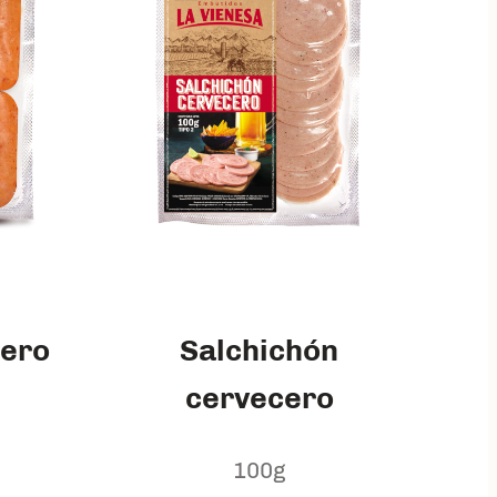
lero
Salchichón
cervecero
100g