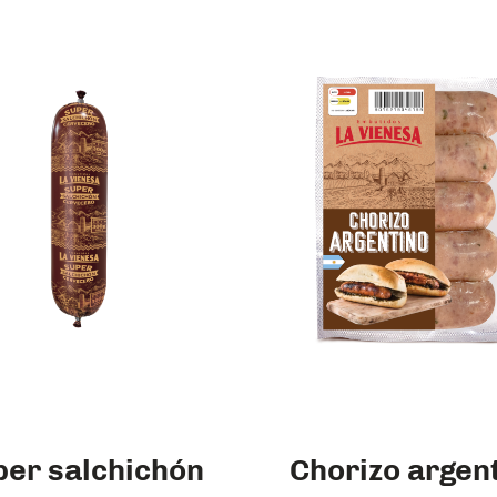
per salchichón
Chorizo argen