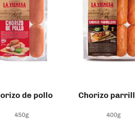
orizo de pollo
Chorizo parril
450g
400g