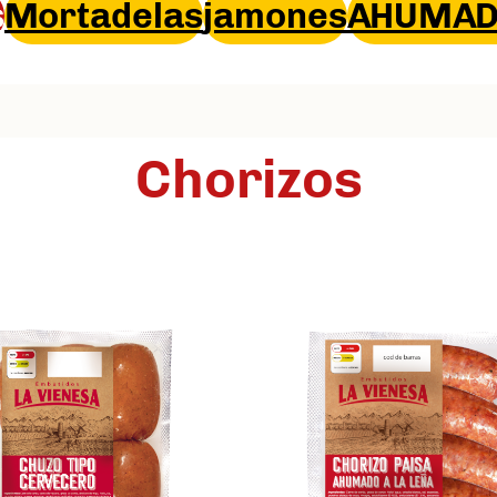
s
Mortadelas
jamones
AHUMAD
Chorizos