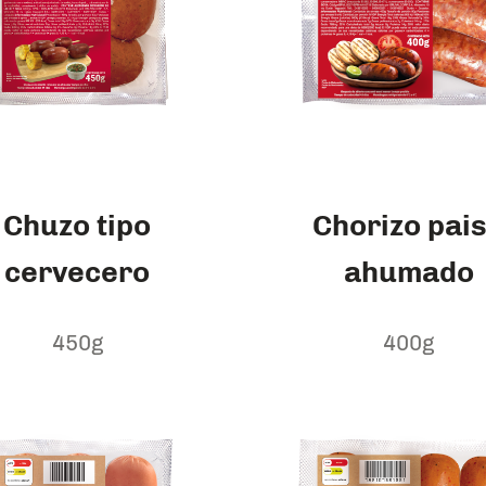
Chuzo tipo
Chorizo pai
cervecero
ahumado
450g
400g