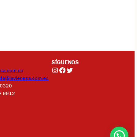
SÍGUENOS
esa.com.ec
ente@lavienesa.com.ec
 0320
2 9912